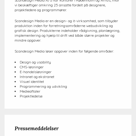
Scandesign Media A/S har kontorer i København og Århus, hvor
vi beskæftiger omkring 25 ansatte fordelt på designere,
projektledere og programmører.
Scandesign Media er en design- og it-virksomhed, som tilbyder
produktion inden for forretningsområderne webudvikling og
grafisk design. Produkterne indeholder rådgivning, planlægning,
implementering og hjælp til drift ved både større projekter og
mindre opgaver.
Scandesign Media løser opgaver inden for følgende områder:
Design og usability
CMS-løsninger
E-handelsløsninger
Intranet og ekstranet
Visuel identitet
Programmering og udvikling
Medieaftaler
Projektledelse
Pressemeddelelser