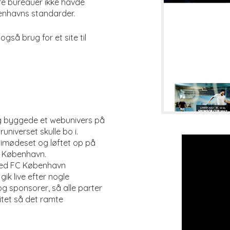
e bureauer ikke havde
benhavns standarder.
så brug for et site til
g byggede et webunivers på
niverset skulle bo i.
imødeset og løftet op på
C København.
med FC København
ik live efter nogle
g sponsorer, så alle parter
itet så det ramte