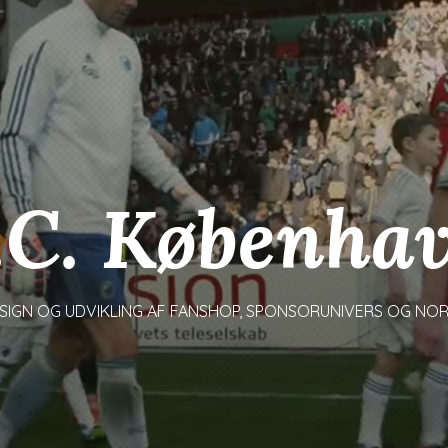
.C. Københa
SIGN OG UDVIKLING AF FANSHOP, SPONSORUNIVERS OG NO