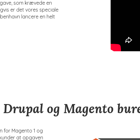
pgave, som krævede en
gvis er det vores speciale
enhavn lancere en helt
et Drupal og Magento bur
en for Magento 1 og
s kunder at opgaven