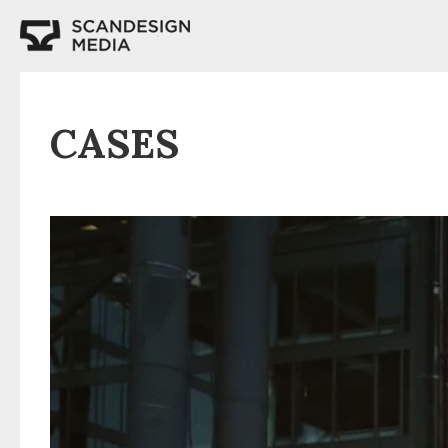
Gå
til
hovedindhold
CASES