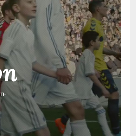
vn
RTH