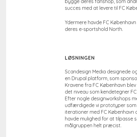
bygge deres fanshop, som andr
succes med at levere til FC Kø
Ydermere havde FC København og
deres e-sportshold North.
LØSNINGEN
Scandesign Media designede o
en Drupal platform, som sponsoru
Kravene fra FC København blev 
det niveau som kendetegner F
Efter nogle designworkshops 
udfærdigede vi prototyper som g
iterationer med FC København o
havde mulighed for at tilpasse s
målgruppen helt præcist.